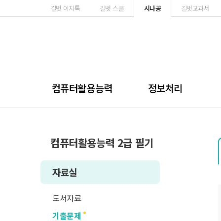
길벗 이지톡
길벗 스쿨
시나공
길벗교과서
컴퓨터활용능력
정보처리
컴퓨터활용능력 2급 필기
자료실
도서자료
기출문제