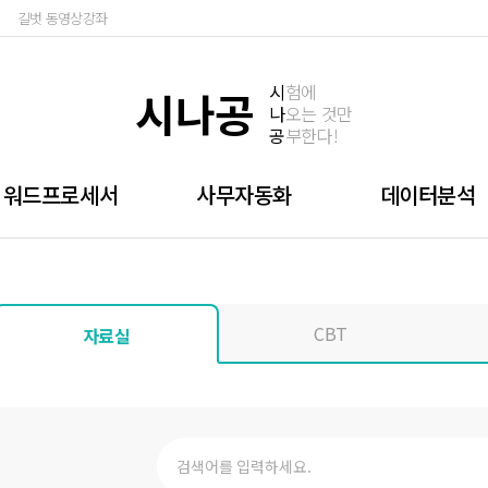
길벗 동영상강좌
시
험에
시나공
나
오는 것만
공
부한다!
워드프로세서
사무자동화
데이터분석
CBT
자료실