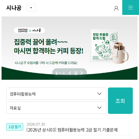
시나공
2
4
조회
2026.07.30
2급 필기
[2026년 상시03] 컴퓨터활용능력 2급 필기 기출문제