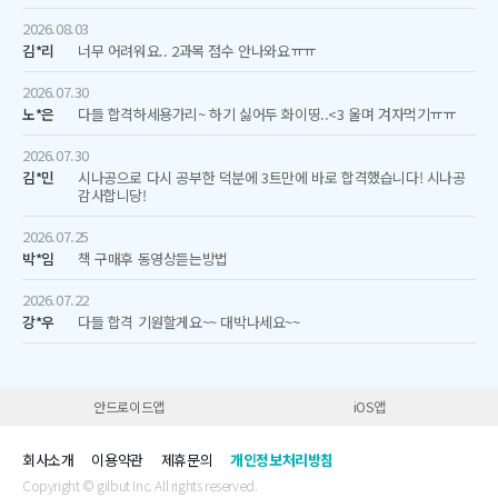
2026.08.03
김*리
너무 어려워요.. 2과목 점수 안나와요ㅠㅠ
2026.07.30
노*은
다들 합격하세용가리~ 하기 싫어두 화이띵..<3 울며 겨자먹기ㅠㅠ
2026.07.30
김*민
시나공으로 다시 공부한 덕분에 3트만에 바로 합격했습니다! 시나공
감사합니당!
2026.07.25
박*임
책 구매후 동영상듣는방법
2026.07.22
강*우
다들 합격 기원할게요~~ 대박나세요~~
안드로이드앱
iOS앱
회사소개
이용약관
제휴문의
개인정보처리방침
Copyright © gilbut Inc. All rights reserved.